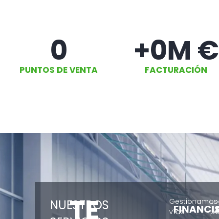
0
+
0
M €
PUNTOS DE VENTA
FACTURACIÓN
TE
Gestionamos
L
NUESTROS
FINANCI
vías
pa