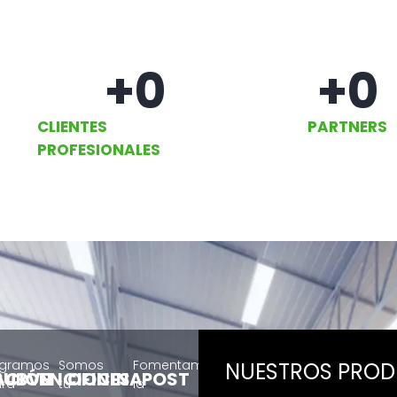
+
0
+
0
CLIENTES
PARTNERS
PROFESIONALES
ogramos
Somos
Fomentamos
NUESTROS PRO
ACIÓN
SUBVENCIONES
OFICINA
POST
ra
tu
la