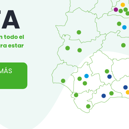
TA
n todo el
ra estar
 MÁS