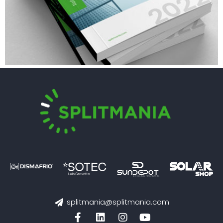
splitmania@splitmania.com