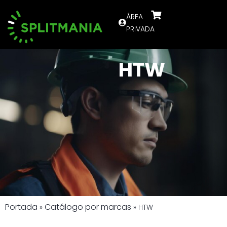
ÁREA
PRIVADA
HTW
Portada
Catálogo por marcas
»
»
HTW