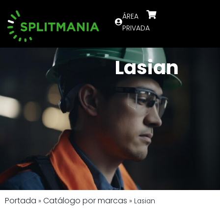
ÁREA
PRIVADA
Lasian
Portada
Catálogo por marcas
»
»
Lasian