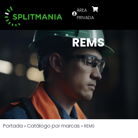
ÁREA
PRIVADA
REMS
Portada
Catálogo por marcas
»
»
REMS